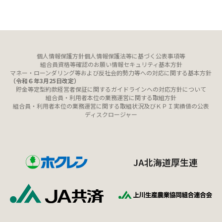
個人情報保護方針
個人情報保護法等に基づく公表事項等
組合員資格等確認のお願い
情報セキュリティ基本方針
マネー・ローンダリング等および反社会的勢力等への対応に関する基本方針
（令和６年3月25日改定）
貯金等定型約款
経営者保証に関するガイドラインへの対応方針について
組合員・利用者本位の業務運営に関する取組方針
組合員・利用者本位の業務運営に関する取組状況及びＫＰＩ実績値の公表
ディスクロージャー
JA北海道厚生連