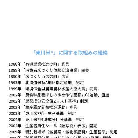
ライスレジンの詳細はこちら
「東川米®」に関する取組みの経緯
1988年「有機農業推進の町」宜言
1989年「消費者米づくり体験交流事業」開始
1990年「米づくり百選の町」選定
1993年「北海道米特A地区指定産地」認定
1999年「環境保全型農業農林水産大臣大賞」受賞
2002年「良食味品種ほしのゆめ作付面積70％運動」宜言
2002年「農薬成分安全値Zリスト基準」制定
2003年「生産履歴記帳推進運動」宣言
2003年「東川米®統一生産基準」制定
2004年「東川米®食味成分仕分基準」制定
2004年「生産者責任シール（顔写真）表示」開始
2005年「特別栽培米（減農薬・減化学肥料）生産基準」制定
2005年「残留農薬分析・カドミウム分析•DNA鑑定」開始