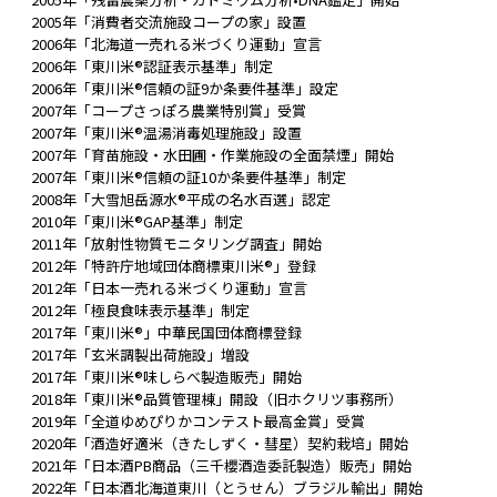
2005年「消費者交流施設コープの家」設置
2006年「北海道一売れる米づくり運動」宣言
2006年「東川米®認証表示基準」制定
2006年「東川米®信頼の証9か条要件基準」設定
2007年「コープさっぽろ農業特別賞」受賞
2007年「東川米®温湯消毒処理施設」設置
2007年「育苗施設・水田圃・作業施設の全面禁煙」開始
2007年「東川米®信頼の証10か条要件基準」制定
2008年「大雪旭岳源水®平成の名水百選」認定
2010年「東川米®GAP基準」制定
2011年「放射性物質モニタリング調査」開始
2012年「特許庁地域団体商標東川米®」登録
2012年「日本一売れる米づくり運動」宣言
2012年「極良食味表示基準」制定
2017年「東川米®」中華民国団体商標登録
2017年「玄米調製出荷施設」増設
2017年「東川米®味しらべ製造販売」開始
2018年「東川米®品質管理棟」開設（旧ホクリツ事務所）
2019年「全道ゆめぴりかコンテスト最高金賞」受賞
2020年「酒造好適米（きたしずく・彗星）契約栽培」開始
2021年「日本酒PB商品（三千櫻酒造委託製造）販売」開始
2022年「日本酒北海道東川（とうせん）ブラジル輸出」開始