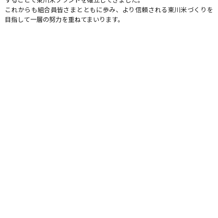
これからも組合員皆さまとともに歩み、より信頼される東川米づくりを
目指して一層の努力を重ねてまいります。
地域団体商標「東川米®」
東川町の生産者はJAと協力して美味しさの追求はもとより、“安
心で安全な米づくり”をめざし、「東川米®信頼の証10か条」制
定、「東川米®GAP基準（農業生産工程管理手法）」導入など、高
い品質と安全性を追求する努力を積み重ねてきたことが、「東川
米®」の信頼に直結しています。こうした取り組みが評価され、平
成24年に北海道米としては第一号の地域団体商標に登録されまし
た。また東川町稲作研究会との連携のもと、「品質」・「収量」
の双方を追求した生産活動に合わせ、実需者との複数年契約の導
入や実需者と結束した販売活動の実践により、変わらぬ美味しさ
と安定的な供給を実現させ、常に消費者や実需者から求められる
「コメ産地」となるべく組合員・JAが一体となった生産活動を行
っています。