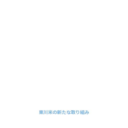
ひがしかわライスターミナル機能性精米工
場
令和6年からはコメの長期品質保持を可能とする設備機能（輸出
特化設備）や特殊精米方式により通常の白米と比較しても「食物
繊維・ビタミン B1」などの栄養価を多く残す精米設備を導入した
「ひがしかわライスターミナル（機能性精米工場）」の運営を開
始し、「東川米®」輸出事業へ継続的な拡大（香港・フィンラン
ド・オランダほか）や国内消費量の安定確保に寄与する新たな事
業を展開いたします。
視察申し込み受付中
東川米の新たな取り組み