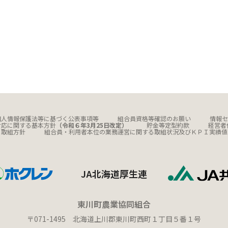
個人情報保護法等に基づく公表事項等
組合員資格等確認のお願い
情報セ
対応に関する基本方針
（令和６年3月25日改定）
貯金等定型約款
経営者
る取組方針
組合員・利用者本位の業務運営に関する取組状況及びＫＰＩ実績値
JA北海道厚生連
東川町農業協同組合
〒071-1495 北海道上川郡東川町西町１丁目５番１号