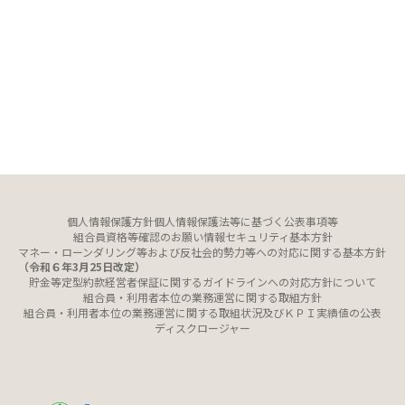
個人情報保護方針
個人情報保護法等に基づく公表事項等
組合員資格等確認のお願い
情報セキュリティ基本方針
マネー・ローンダリング等および反社会的勢力等への対応に関する基本方針
（令和６年3月25日改定）
貯金等定型約款
経営者保証に関するガイドラインへの対応方針について
組合員・利用者本位の業務運営に関する取組方針
組合員・利用者本位の業務運営に関する取組状況及びＫＰＩ実績値の公表
ディスクロージャー