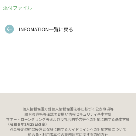
添付ファイル
INFOMATION一覧に戻る
個人情報保護方針
個人情報保護法等に基づく公表事項等
組合員資格等確認のお願い
情報セキュリティ基本方針
マネー・ローンダリング等および反社会的勢力等への対応に関する基本方針
（令和６年3月25日改定）
貯金等定型約款
経営者保証に関するガイドラインへの対応方針について
組合員・利用者本位の業務運営に関する取組方針