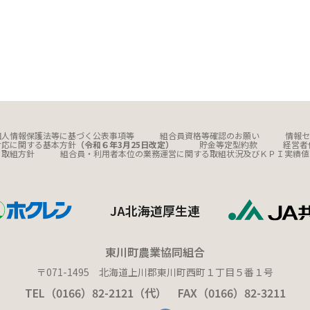
個人情報保護法等に基づく公表事項等
組合員資格等確認のお願い
情報セ
対応に関する基本方針
（令和６年3月25日改定）
貯金等定型約款
経営者
る取組方針
組合員・利用者本位の業務運営に関する取組状況及びＫＰＩ実績値
JA北海道厚生連
東川町農業協同組合
〒071-1495 北海道上川郡東川町西町１丁目５番１号
TEL（0166）82-2121（代） FAX（0166）82-3211